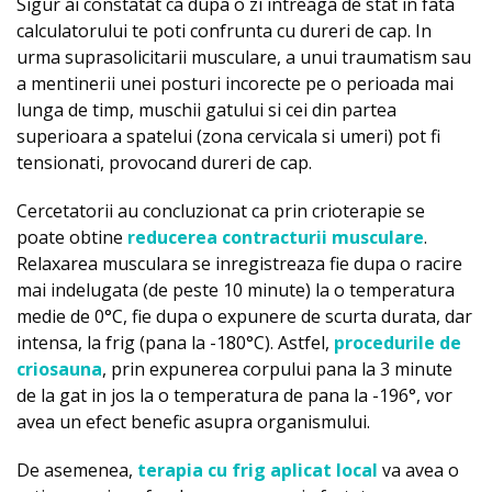
Sigur ai constatat ca dupa o zi intreaga de stat in fata
calculatorului te poti confrunta cu dureri de cap. In
urma suprasolicitarii musculare, a unui traumatism sau
a mentinerii unei posturi incorecte pe o perioada mai
lunga de timp, muschii gatului si cei din partea
superioara a spatelui (zona cervicala si umeri) pot fi
tensionati, provocand dureri de cap.
Cercetatorii au concluzionat ca prin crioterapie se
poate obtine
reducerea contracturii musculare
.
Relaxarea musculara se inregistreaza fie dupa o racire
mai indelugata (de peste 10 minute) la o temperatura
medie de 0°C, fie dupa o expunere de scurta durata, dar
intensa, la frig (pana la -180°C). Astfel,
procedurile de
criosauna
, prin expunerea corpului pana la 3 minute
de la gat in jos la o temperatura de pana la -196°, vor
avea un efect benefic asupra organismului.
De asemenea,
terapia cu frig aplicat local
va avea o