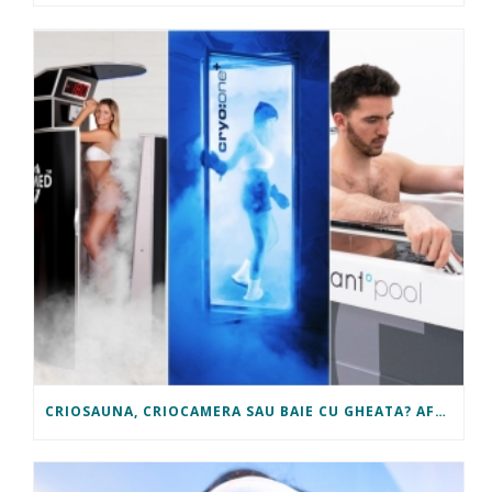
CRIOSAUNA, CRIOCAMERA SAU BAIE CU GHEATA? AFLA CE TI SE POTRIVESTE!