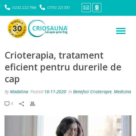
0232 222 788
0730 221 331
Crioterapia, tratament
eficient pentru durerile de
cap
By
Madalina
Posted
16-11-2020
In
Beneficii Crioterapie
,
Medicina
0