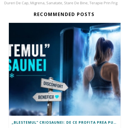
Dureri De Cap
Migrena
Sanatate
Stare De Bine
Terapie Prin Frig
,
,
,
,
RECOMMENDED POSTS
„BLESTEMUL” CRIOSAUNEI: DE CE PROFITA PREA PUTINI OAMENI DE BENEFICIILE EI