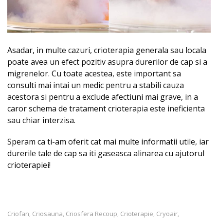
Asadar, in multe cazuri, crioterapia generala sau locala
poate avea un efect pozitiv asupra durerilor de cap si a
migrenelor. Cu toate acestea, este important sa
consulti mai intai un medic pentru a stabili cauza
acestora si pentru a exclude afectiuni mai grave, in a
caror schema de tratament crioterapia este ineficienta
sau chiar interzisa.
Speram ca ti-am oferit cat mai multe informatii utile, iar
durerile tale de cap sa iti gaseasca alinarea cu ajutorul
crioterapiei!
Criofan
Criosauna
Criosfera Recoup
Crioterapie
Cryoair
,
,
,
,
,