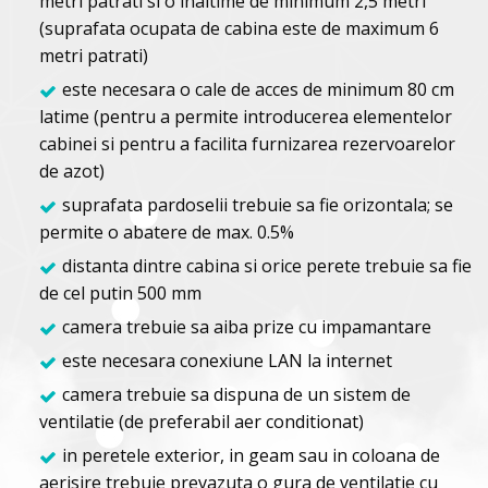
metri patrati si o inaltime de minimum 2,5 metri
(suprafata ocupata de cabina este de maximum 6
metri patrati)
este necesara o cale de acces de minimum 80 cm
latime (pentru a permite introducerea elementelor
cabinei si pentru a facilita furnizarea rezervoarelor
de azot)
suprafata pardoselii trebuie sa fie orizontala; se
permite o abatere de max. 0.5%
distanta dintre cabina si orice perete trebuie sa fie
de cel putin 500 mm
camera trebuie sa aiba prize cu impamantare
este necesara conexiune LAN la internet
camera trebuie sa dispuna de un sistem de
ventilatie (de preferabil aer conditionat)
in peretele exterior, in geam sau in coloana de
aerisire trebuie prevazuta o gura de ventilatie cu