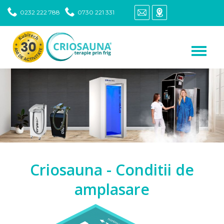
0232 222 788
0730 221 331
Criosauna - Conditii de
amplasare