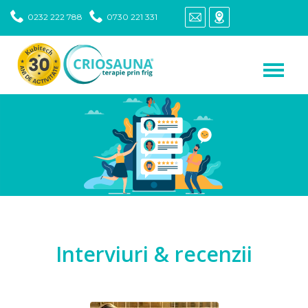
0232 222 788
0730 221 331
Interviuri & recenzii