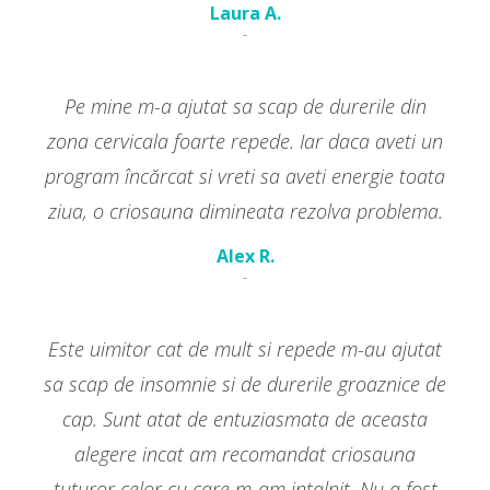
Laura A.
-
Pe mine m-a ajutat sa scap de durerile din
zona cervicala foarte repede. Iar daca aveti un
program încărcat si vreti sa aveti energie toata
ziua, o criosauna dimineata rezolva problema.
Alex R.
-
Este uimitor cat de mult si repede m-au ajutat
sa scap de insomnie si de durerile groaznice de
cap. Sunt atat de entuziasmata de aceasta
alegere incat am recomandat criosauna
tuturor celor cu care m-am intalnit. Nu a fost