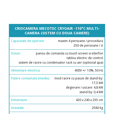
CAPACITATE
CRIOCAMERA MECOTEC CRYOAIR -110°C MULTI-
DE
CAMERA (SISTEM CU DOUA CAMERE)
OPERARE:
maxim 4 persoane / procedura
250 de persoane / zi
DOTARI:
panou de comanda cu touch screen si interfon
ALIMENTARE
tablou electric de control
ELECTRICA:
sistem de racire cu condensator racit cu aer (optional apa)
PUTERE
400V +/- 10%, 50 Hz
CONSUMATA
(MEDIE):
mod racire cu pauze de stand-by:
17,5 kW
DIMENSIUNI:
degivrare / uscare: 4,8 kW
stand-by: 0,4 kW
GREUTATE:
420 x 240 x 255 cm
TEMPERATURA
MAXIMA
2580 kg
(INTERIOR):