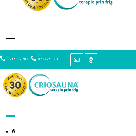
0232 222 788
0730 221 331