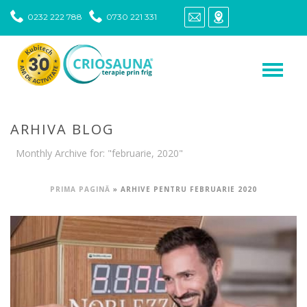
0232 222 788
0730 221 331
ARHIVA BLOG
Monthly Archive for: "februarie, 2020"
PRIMA PAGINĂ
»
ARHIVE PENTRU FEBRUARIE 2020