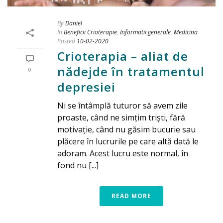
By
Daniel
In
Beneficii Crioterapie
,
Informatii generale
,
Medicina
Posted
10-02-2020
Crioterapia – aliat de
nădejde în tratamentul
0
depresiei
Ni se întâmplă tuturor să avem zile
proaste, când ne simțim triști, fără
motivație, când nu găsim bucurie sau
plăcere în lucrurile pe care altă dată le
adoram. Acest lucru este normal, în
fond nu [...]
READ MORE