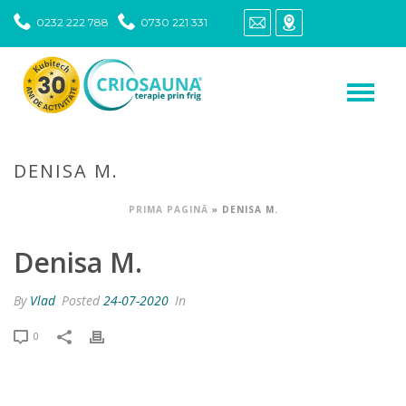
0232 222 788
0730 221 331
DENISA M.
PRIMA PAGINĂ
»
DENISA M.
Denisa M.
By
Vlad
Posted
24-07-2020
In
0