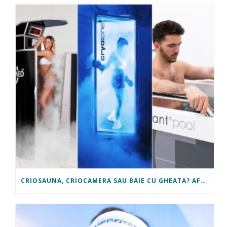
CRIOSAUNA, CRIOCAMERA SAU BAIE CU GHEATA? AFLA CE TI SE POTRIVESTE!