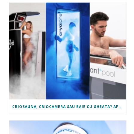
CRIOSAUNA, CRIOCAMERA SAU BAIE CU GHEATA? AFLA CE TI SE POTRIVESTE!