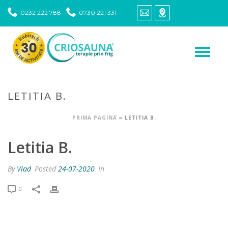
0232 222 788
0730 221 331
LETITIA B.
PRIMA PAGINĂ
»
LETITIA B.
Letitia B.
By
Vlad
Posted
24-07-2020
In
0